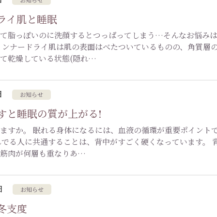
ライ肌と睡眠
して脂っぽいのに洗顔するとつっぱってしまう…そんなお悩み
インナードライ肌は肌の表面はべたついているものの、角質層
て乾燥している状態(隠れ…
日
お知らせ
すと睡眠の質が上がる!
ますか。 眠れる身体になるには、血液の循環が重要ポイント
んでる人に共通することは、背中がすごく硬くなっています。 
の筋肉が何層も重なりあ…
日
お知らせ
冬支度