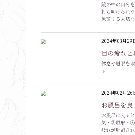
鏡の中の自分を
打ち明けられ
象徴する大切
2024年03月29
目の疲れと
休息や睡眠を取
す。
2024年02月26
お風呂を良
お風呂に入ると
気・②風邪・③
疲れが解消さ