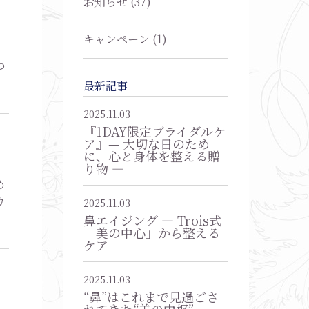
お知らせ (37)
キャンペーン (1)
つ
最新記事
2025.11.03
『1DAY限定ブライダルケ
ア』— 大切な日のため
に、心と身体を整える贈
り物 —
め
カ
2025.11.03
鼻エイジング ― Trois式
「美の中心」から整える
ケア
2025.11.03
“鼻”はこれまで見過ごさ
れてきた“美の中枢”