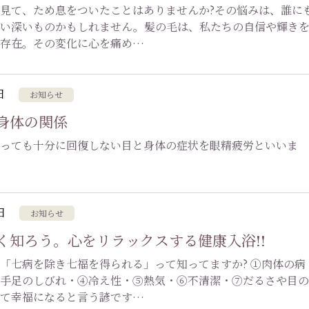
見て、ため息をついたことはありませんか?その悩みは、誰に
ない深いものかもしれません。髪の毛は、私たちの自信や輝き
な存在。その変化に心を痛め…
日
お知らせ
身体の関係
っても十分に回復しない目と身体の症状を眼精疲労といいま
日
お知らせ
く知ろう。心をリラックスする健康入浴!!
「七病を除き七福を得られる」って知ってますか? ①肉体の病
手足のしびれ・④冷え性・⑤熱気・⑥不清潔・⑦だるさや目の
れて幸福になると言う諺です…