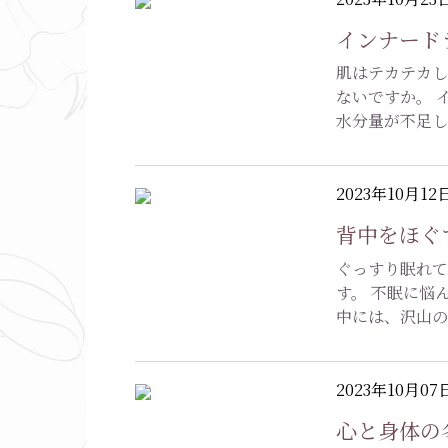
インナード
肌はテカテカ
ないですか。 
水分量が不足し
2023年10月12
背中をほぐ
ぐっすり眠れて
す。 不眠に悩
中には、沢山
2023年10月07
心と身体の