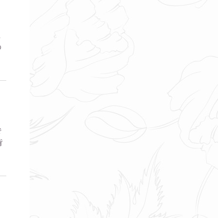
は
の
で
背